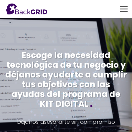
Escoge la necesidad
tecnológica de tu negocio y
déjanos ayudarte a cumplir
tus objetivos con las
ayudas del programa de
KIT DIGITAL
.
Déjanos asesorarte sin compromiso