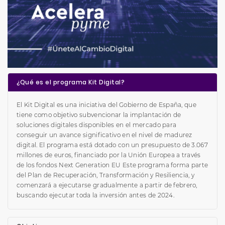
¿Qué es el programa Kit Digital?
El Kit Digital es una iniciativa del Gobierno de España, que
tiene como objetivo subvencionar la implantación de
soluciones digitales disponibles en el mercado para
conseguir un avance significativo en el nivel de madurez
digital. El programa está dotado con un presupuesto de 3.067
millones de euros, financiado por la Unión Europea a través
de los fondos Next Generation EU Este programa forma parte
del Plan de Recuperación, Transformación y Resiliencia, y
comenzará a ejecutarse gradualmente a partir de febrero,
buscando ejecutar toda la inversión antes de 2024.